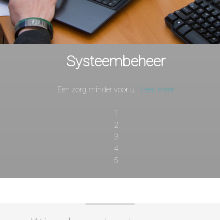
Systeembeheer
Een zorg minder voor u...
Lees meer
1
2
3
4
5